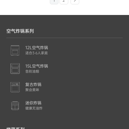
1
2
空气炸锅系列
12L空气炸锅
适合3-6人家庭
15L空气炸锅
告别油烟
复古炸锅
聚会美味
迷你炸锅
健康无油炸