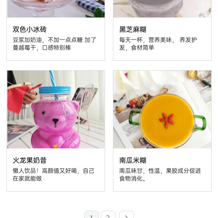
双色小冰砖
黑芝麻糊
豆浆加奶油，不加一点点糖 加了
每天一杯，营养美味， 养发护
蔓越莓干，口感特别棒
发，食材简单
火龙果奶昔
南瓜米糊
懒人饮品！高颜值又好喝，自己
南瓜味甘，性温，果胶成分促进
在家就能做
食物消化。