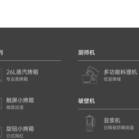
列
厨师机
26L蒸汽烤箱
多功能料理机
专业蒸烤箱
低音降噪
触屏小烤箱
破壁机
微蒸加湿
豆浆机
白陶瓷防糊底盘
旋钮小烤箱
日式网红