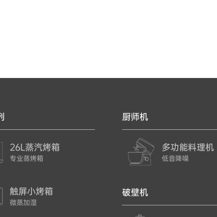
列
厨师机
26L蒸汽烤箱
多功能料理机
专业蒸烤箱
低音降噪
触屏小烤箱
破壁机
微蒸加湿